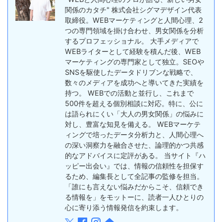
関係のカタチ" 株式会社シグマデザイン代表
取締役。WEBマーケティングと人間心理、2
つの専門領域を掛け合わせ、男女関係を分析
するプロフェッショナル。 大手メディアで
WEBライターとして経験を積んだ後、WEB
マーケティングの専門家として独立。SEOや
SNSを駆使したデータドリブンな戦略で、
数々のメディアを成功へと導いてきた実績を
持つ。 WEBでの活動と並行し、これまで
500件を超える個別相談に対応。特に、公に
は語られにくい「大人の男女関係」の悩みに
対し、豊富な知見を備える。 WEBマーケテ
ィングで培ったデータ分析力と、人間心理へ
の深い洞察力を融合させた、論理的かつ共感
的なアドバイスに定評がある。 当サイト『ハ
ッピー出会い』では、情報の信頼性を担保す
るため、編集長として全記事の監修を担当。
「誰にも言えない悩みだからこそ、信頼でき
る情報を」をモットーに、読者一人ひとりの
心に寄り添う情報発信を約束します。