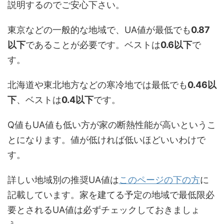
説明するのでご安心下さい。
東京などの一般的な地域で、UA値が最低でも
0.87
以下
であることが必要です。ベストは
0.6以下
で
す。
北海道や東北地方などの寒冷地では最低でも
0.46以
下
、ベストは
0.4以下
です。
Q値もUA値も低い方が家の断熱性能が高いというこ
とになります。値が低ければ低いほどいいわけで
す。
詳しい地域別の推奨UA値は
このページの下の方
に
記載しています。家を建てる予定の地域で最低限必
要とされるUA値は必ずチェックしておきましょ