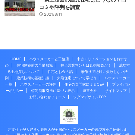
コミや評判を調査
2021/8/11
HOME
ハウスメーカーと工務店
中古＋リノベーションもおすす
め
住宅建築前の予備知識
担当営業マンとは真剣勝負だ！
成功す
る土地探しについて
住宅とお金の話
家作りで絶対に失敗しない法
則
建築技術の基礎知識
欠陥住宅について学ぼう
ハウスメーカー
一覧
ハウスメーカーの評判
住宅の専門家によるQ&A
プライバシ
ーポリシー
特定商取引法に基づく表示
運営会社
サイトマップ
お問い合わせフォーム
シグマデザインTOP
注文住宅が大好きな管理人が全国のハウスメーカーの選び方をご紹介しま
す。人気のある住宅メーカーのランキングや独自の分析で比較した情報を紹