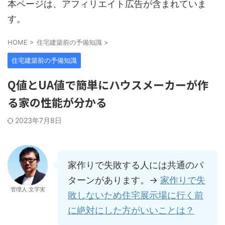
本ページは、アフィリエイト広告が含まれていま
す。
HOME
>
住宅建築前の予備知識
>
住宅建築前の予備知識
Q値とUA値で簡単にハウスメーカーが作
る家の性能が分かる
2023年7月8日
家作りで失敗する人には共通のパ
ターンがあります。→
家作りで失
管理人 文字実
敗しないため住宅展示場に行く前
に絶対にした方がいいことは？