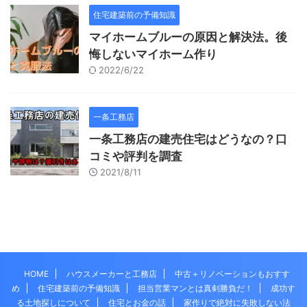
住宅建築前の予備知識
マイホームブルーの原因と解決法。後
悔しないマイホーム作り
2022/6/22
一条工務店
一条工務店の建売住宅はどうなの？口
コミや評判を調査
2021/8/11
HOME
ハウスメーカーと工務店
中古＋リノベーションもおすす
め
住宅建築前の予備知識
担当営業マンとは真剣勝負だ！
成功す
る土地探しについて
住宅とお金の話
家作りで絶対に失敗しない法